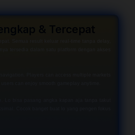
engkap & Tercepat
at. Semua result keluar real-time tanpa delay,
anya tersedia dalam satu platform dengan akses
navigation. Players can access multiple markets
ing users can enjoy smooth gameplay anytime.
e. Lo bisa pasang angka kapan aja tanpa takut
aksimal. Cocok banget buat lo yang pengen fokus