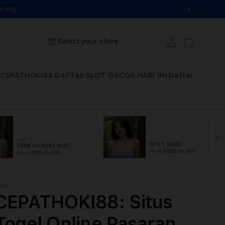
arang
Select your store
Log in
Cart
N
CEPATHOKI88 DAFTAR
SLOT GACOR HARI INI
Daftar
NEW
SLOT 5000
CEPATHOKI88 SLOT
From $1888.00 SGD
From $999.00 SGD
EW
CEPATHOKI88: Situs
Togel Online Pasaran