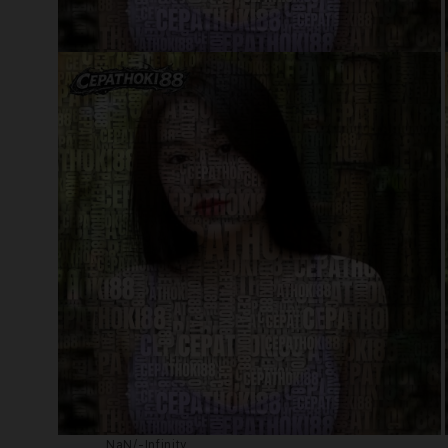
Open
media
6
in
modal
Open
of
NaN
/
-Infinity