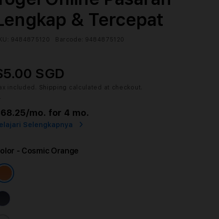
Lengkap & Tercepat
KU:
9484875120
Barcode:
9484875120
$5.00 SGD
ax included.
Shipping
calculated at checkout.
r
68.25
/mo. for 4 mo.
elajari Selengkapnya
olor
- Cosmic Orange