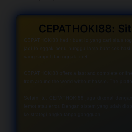
media
8
in
modal
CEPATHOKI88: Sit
CEPATHOKI88 hadir buat lo yang cari situs tog
jadi lo nggak perlu nunggu lama buat cek hasi
yang simpel dan nggak ribet.
CEPATHOKI88 offers a fast and complete online 
from around the world without hassle. The platf
Selain itu, CEPATHOKI88 juga dikenal dengan 
lemot atau error. Dengan sistem yang udah diop
ke strategi angka tanpa gangguan.