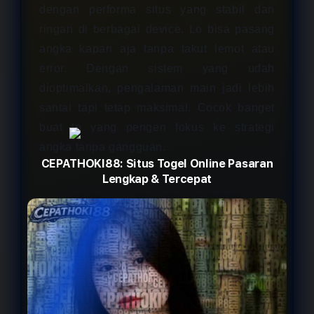
dengan performa situs yang stabil dan
ringan di berbagai device. Lo bisa pasang
angka kapan aja tanpa takut lemot atau
error. Dengan sistem yang udah
dioptimalkan, pengalaman main jadi lebih
santai tapi tetap maksimal. Cocok banget
buat lo yang pengen fokus ke strategi
angka tanpa gangguan.
CEPATHOKI88: Situs Togel Online Pasaran
Lengkap & Tercepat
FAQ — Pertanyaan
Umum
❓ Apa itu CEPATHOKI88 dan kenapa disebut
pasaran lengkap?