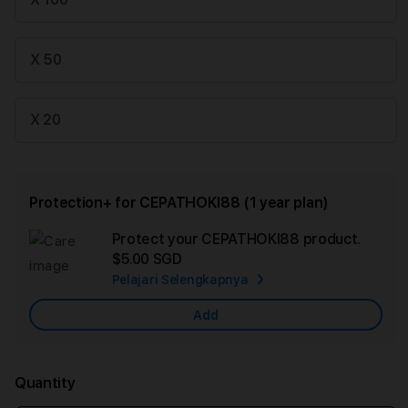
X 50
X 20
Protection+ for CEPATHOKI88 (1 year plan)
Protect your CEPATHOKI88 product.
Ad
$5.00 SGD
App
Pelajari Selengkapnya
Car
Add
Quantity