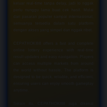
keluar real-time tanpa delay, jadi lo nggak
perlu nunggu lama buat cek hasil. Mulai
dari pasaran populer sampai internasional,
semuanya tersedia dalam satu platform
dengan akses yang simpel dan nggak ribet.
CEPATHOKI88 offers a fast and complete
online lottery experience with real-time
result updates and easy navigation. Players
can access multiple markets from around
the world without hassle. The platform is
designed to be quick, reliable, and efficient,
ensuring users can enjoy smooth gameplay
anytime.
Selain itu, CEPATHOKI88 juga dikenal