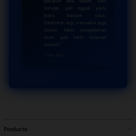
pasaran ada dalam satu
tempat, jadi nggak perlu
buka banyak situs.
Ditambah lagi, transaksi juga
lancar, bikin pengalaman
main jadi lebih nyaman
overall.”
2 hari lalu
Products