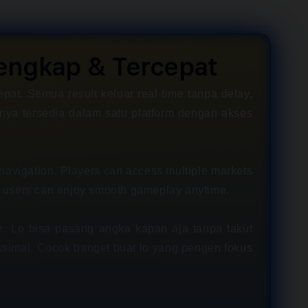
engkap & Tercepat
at. Semua result keluar real-time tanpa delay,
anya tersedia dalam satu platform dengan akses
navigation. Players can access multiple markets
ing users can enjoy smooth gameplay anytime.
e. Lo bisa pasang angka kapan aja tanpa takut
aksimal. Cocok banget buat lo yang pengen fokus