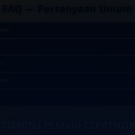
FAQ — Pertanyaan Umum
ngkap?
 yang menyediakan berbagai macam pasaran dari dal
nyak pilihan dalam satu tempat tanpa perlu pindah
referensi mereka. Selain itu, semua pasaran diupdate 
 update result yang sangat cepat. Begitu hasil resmi 
a?
ain yang butuh kepastian hasil dengan cepat. Dengan u
ma.
riendly dan mudah dipahami bahkan untuk pemain baru.
KI88?
permainan tanpa harus belajar teknis yang rumit. S
pat.
 yang sudah terenkripsi untuk menjaga data pemain 
n dengan cepat dan minim kendala. Ini bikin pemain bi
nasi pasaran yang lengkap, update result yang cepa
bih efisien tanpa harus menghadapi kendala seperti d
STIMONI PEMain CEPATHOK
rbagai device tanpa masalah.