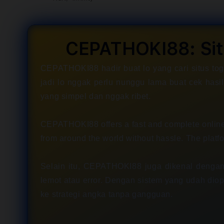
media
8
in
modal
CEPATHOKI88: Sit
CEPATHOKI88 hadir buat lo yang cari situs tog
jadi lo nggak perlu nunggu lama buat cek hasi
yang simpel dan nggak ribet.
CEPATHOKI88 offers a fast and complete online 
from around the world without hassle. The platf
Selain itu, CEPATHOKI88 juga dikenal dengan 
lemot atau error. Dengan sistem yang udah diop
ke strategi angka tanpa gangguan.