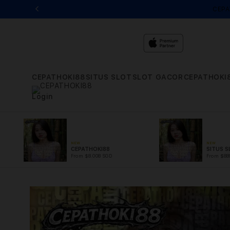
CEPA
CEPATHOKI88
SITUS SLOT
SLOT GACOR
CEPATHOKI
Login
NEW
NEW
CEPATHOKI88
SITUS 
From $8.008 SGD
From $88
Skip to
product
information