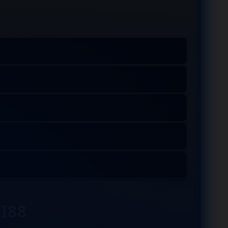
am maupun luar negeri. Disebut pasaran
 situs lain. Ini memudahkan pemain dalam
secara rutin dan real-time.
keluar, sistem langsung menampilkan tanpa
pdate real-time, lo bisa langsung lanjut ke
 Tampilan yang simpel bikin navigasi jadi
emua menu tertata rapi, dari pasang angka
tetap aman. Selain itu, proses transaksi
sa main dengan lebih tenang tanpa khawatir
t, dan performa situs yang stabil. Pemain
elay atau error. Ditambah lagi, akses yang
I88